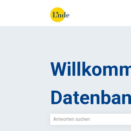
Willkomm
Datenban
Es gibt keine Vorschläge, da das Such