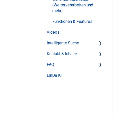
(Weiterverarbeiten und
mehr)
Funktionen & Features
Videos
Intelligente Suche
Kontakt & Inhalte
Tipps für die erfolgreiche
Recherche
FAQ
Inhalte
Features
LinDa KI
Anmeldung
Trefferliste und Filter
Produkte und Nutzung
Datenänderung