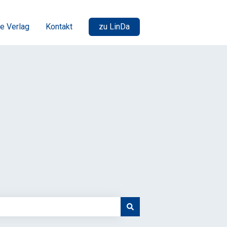
e Verlag
Kontakt
zu LinDa