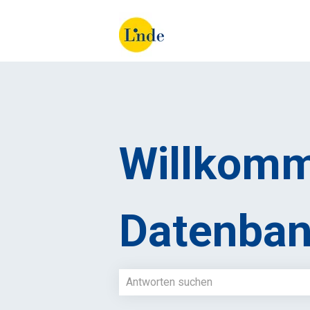
Willkomm
Datenban
Es gibt keine Vorschläge, da das Such