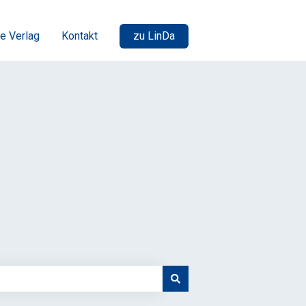
e Verlag
Kontakt
zu LinDa