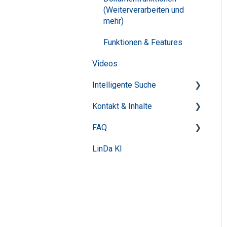
(Weiterverarbeiten und
mehr)
Funktionen & Features
Videos
Intelligente Suche
Kontakt & Inhalte
Tipps für die erfolgreiche
Recherche
FAQ
Inhalte
Features
LinDa KI
Anmeldung
Trefferliste und Filter
Produkte und Nutzung
Datenänderung