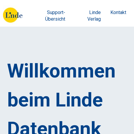
Support-
Linde
Kontakt
Übersicht
Verlag
Willkommen
beim Linde
Datenbank