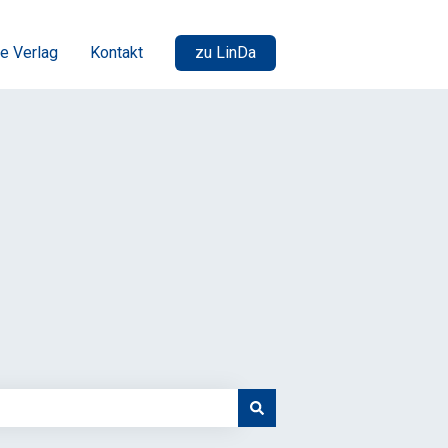
e Verlag
Kontakt
zu LinDa