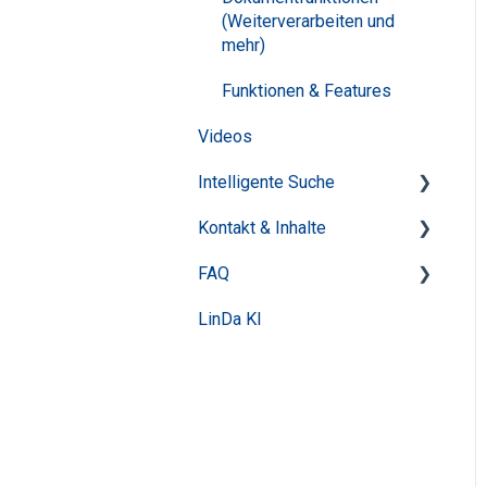
(Weiterverarbeiten und
mehr)
Funktionen & Features
Videos
Intelligente Suche
Kontakt & Inhalte
Tipps für die erfolgreiche
Recherche
FAQ
Inhalte
Features
LinDa KI
Anmeldung
Trefferliste und Filter
Produkte und Nutzung
Datenänderung