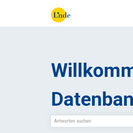
Willkomm
Datenban
Es gibt keine Vorschläge, da das Such