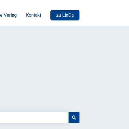
e Verlag
Kontakt
zu LinDa