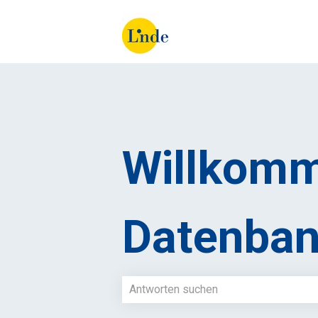
Willkomm
Datenban
Es gibt keine Vorschläge, da das Such