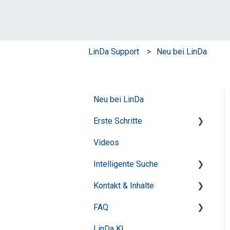
LinDa Support
Neu bei LinDa
Neu bei LinDa
Erste Schritte
Videos
Login & Mein Konto
Intelligente Suche
Startseite & Übersichten
Kontakt & Inhalte
Inhaltsverzeichnisse
Tipps für die erfolgreiche
Recherche
FAQ
Dokumentansicht
Inhalte
Features
LinDa KI
Dokumentfunktionen
Anmeldung