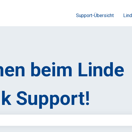
Support-Übersicht
Lind
en beim Linde
k Support!
feld leer ist.