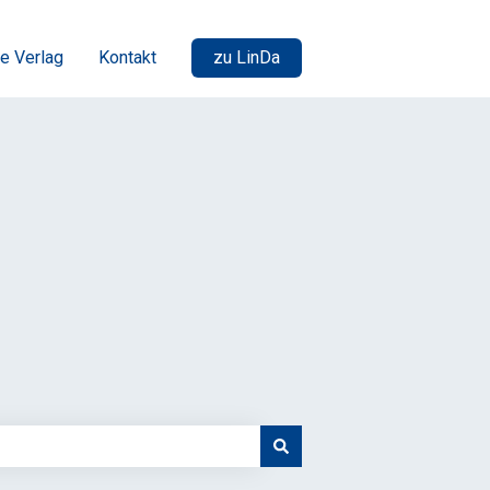
e Verlag
Kontakt
zu LinDa