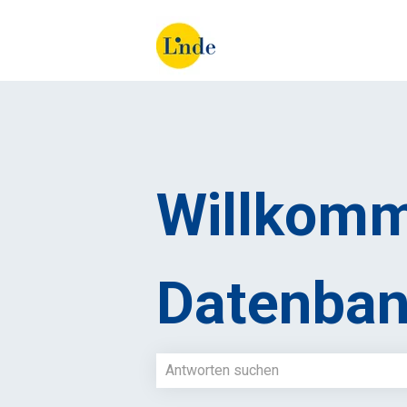
Willkomm
Datenban
Es gibt keine Vorschläge, da das Such