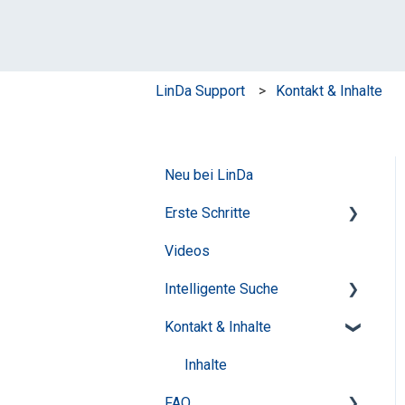
LinDa Support
Kontakt & Inhalte
Neu bei LinDa
Erste Schritte
Videos
Login & Mein Konto
Intelligente Suche
Startseite & Übersichten
Kontakt & Inhalte
Inhaltsverzeichnisse
Tipps für die erfolgreiche
Recherche
Dokumentansicht
Inhalte
Features
FAQ
Dokumentfunktionen