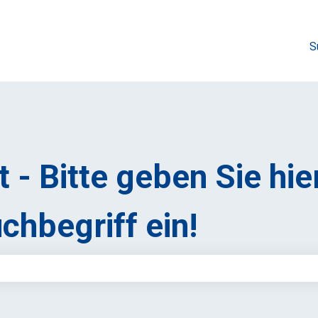
S
 - Bitte geben Sie hie
chbegriff ein!
feld leer ist.