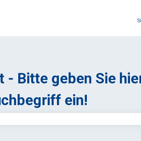
S
 - Bitte geben Sie hie
chbegriff ein!
feld leer ist.