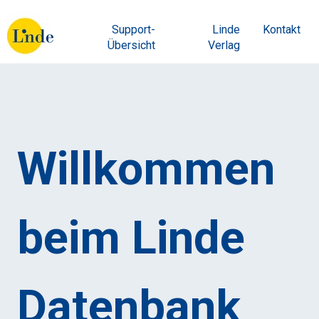
Support-
Linde
Kontakt
Übersicht
Verlag
Willkommen
beim Linde
Datenbank